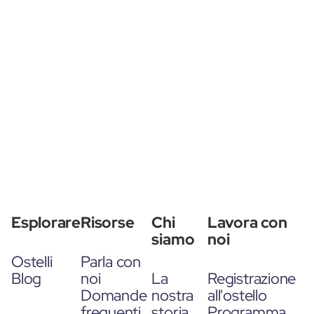
Esplorare
Risorse
Chi
Lavora con
siamo
noi
Ostelli
Parla con
Blog
noi
La
Registrazione
Domande
nostra
all'ostello
frequenti
storia
Programma