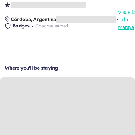
Visuali
sulla
Córdoba, Argentina
•
Badges
0 badges earned
mappa
Where you'll be staying