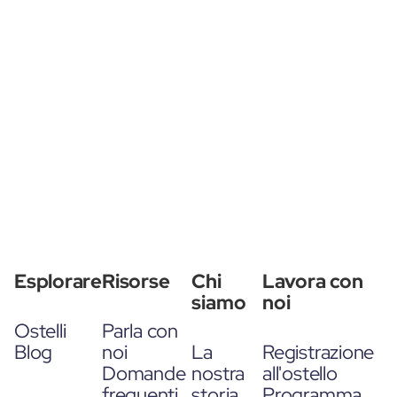
Esplorare
Risorse
Chi
Lavora con
siamo
noi
Ostelli
Parla con
Blog
noi
La
Registrazione
Domande
nostra
all'ostello
frequenti
storia
Programma