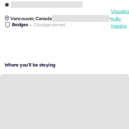
Visualiz
sulla
Vancouver, Canada
•
Badges
0 badges earned
mappa
Where you'll be staying