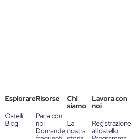
Esplorare
Risorse
Chi
Lavora con
siamo
noi
Ostelli
Parla con
Blog
noi
La
Registrazione
Domande
nostra
all'ostello
frequenti
storia
Programma