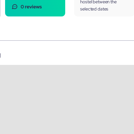
hostel between the
0 reviews
selected dates
g