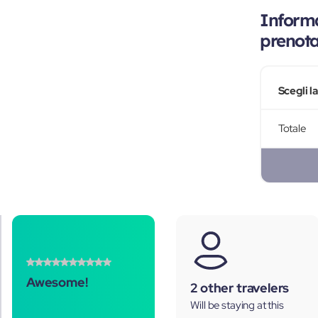
Informa
prenot
Scegli l
Totale
Awesome!
2 other travelers
Will be staying at this