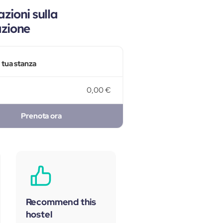
zioni sulla
azione
a tua stanza
0,00 €
Prenota ora
Recommend this
hostel