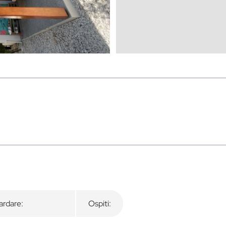
rdare:
Ospiti: