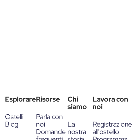
Esplorare
Risorse
Chi
Lavora con
siamo
noi
Ostelli
Parla con
Blog
noi
La
Registrazione
Domande
nostra
all'ostello
frequenti
storia
Programma