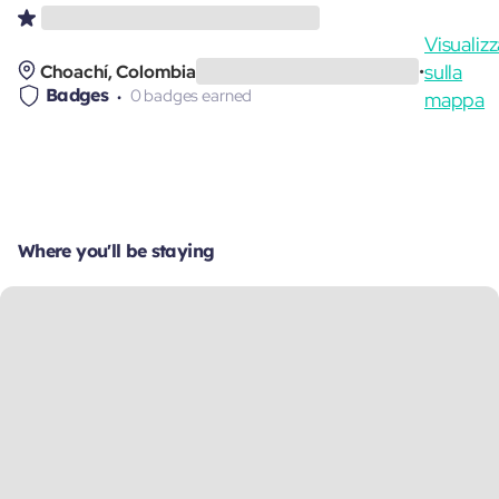
Visualizz
sulla
Choachí, Colombia
•
Badges
0 badges earned
mappa
Where you'll be staying