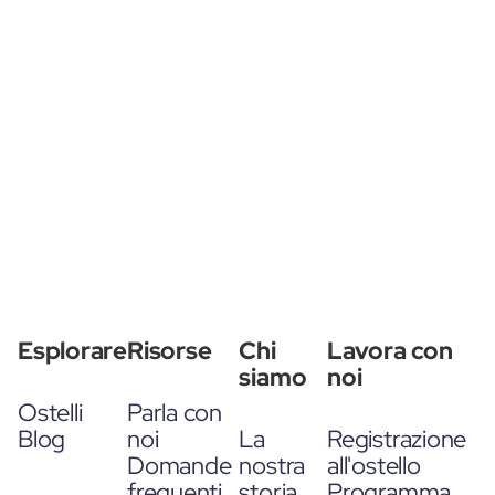
Esplorare
Risorse
Chi
Lavora con
siamo
noi
Ostelli
Parla con
Blog
noi
La
Registrazione
Domande
nostra
all'ostello
frequenti
storia
Programma