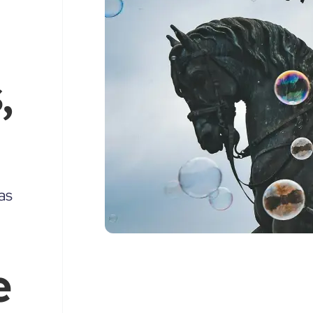
,
as
e