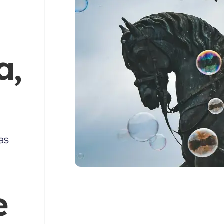
a,
as
e