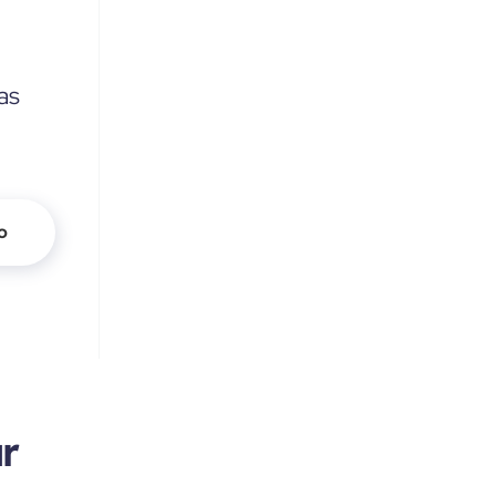
as
o
r