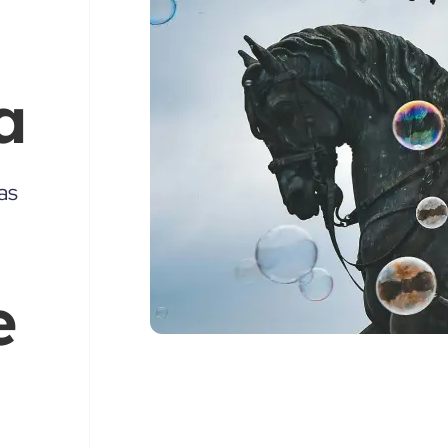
a
as
e