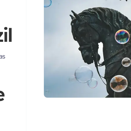
il
as
e