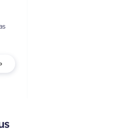
as
o
us