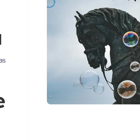
u
as
e