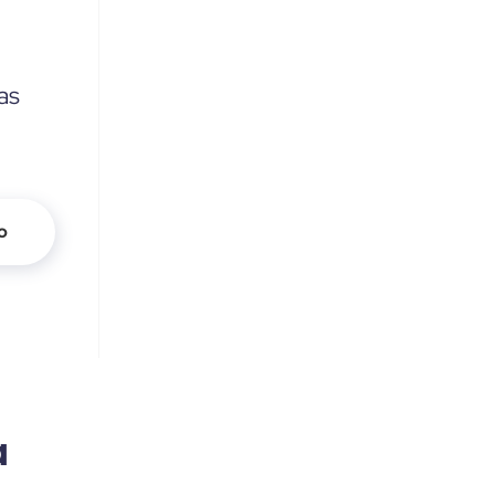
as
o
a