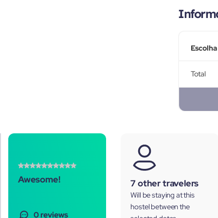
Inform
Escolha
Total
Awesome!
7 other travelers
Will be staying at this
hostel between the
0 reviews