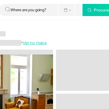
Procura
-
Ver no mapa
•