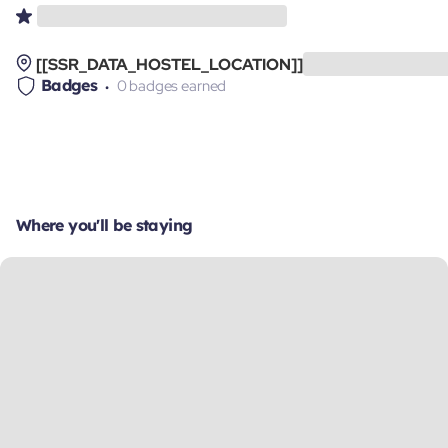
[[SSR_DATA_HOSTEL_LOCATION]]
Badges
0 badges earned
Where you'll be staying