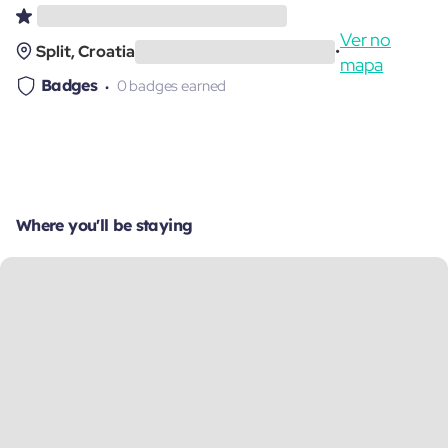
Ver no
Split, Croatia
•
mapa
Badges
0 badges earned
Where you'll be staying