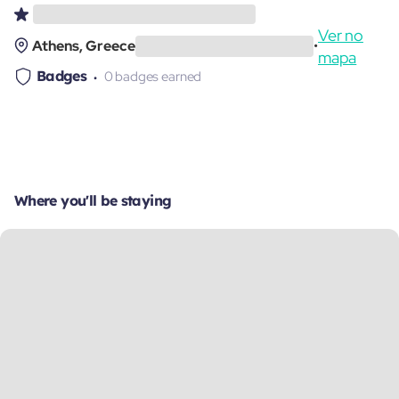
Ver no
Athens, Greece
•
mapa
Badges
0 badges earned
Where you'll be staying