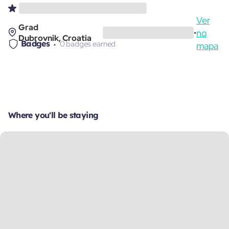
Ver
Grad
no
•
Dubrovnik, Croatia
Badges
0 badges earned
mapa
Where you'll be staying