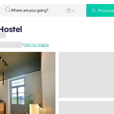
Procura
-
Hostel
Ver no mapa
•