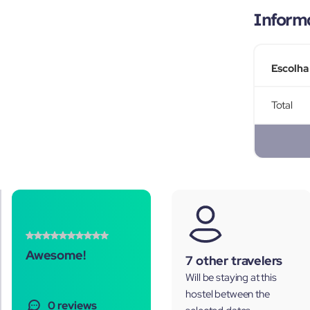
Inform
Escolha
Total
Awesome!
7 other travelers
Will be staying at this
hostel between the
0 reviews