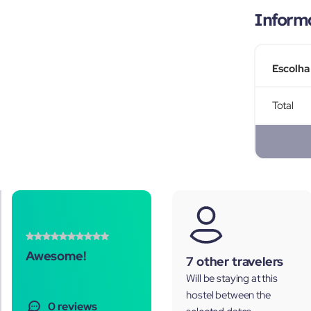
Inform
Escolha
Total
Awesome!
7 other travelers
Will be staying at this
hostel between the
0 reviews