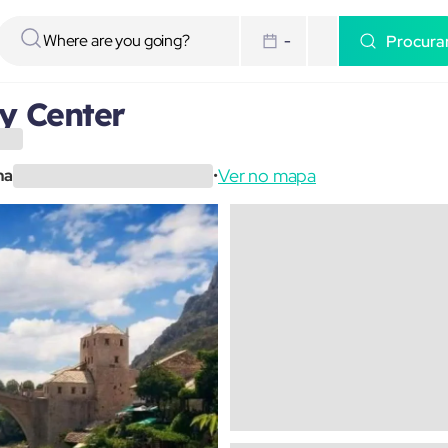
Procura
-
y Center
Ver no mapa
na
•