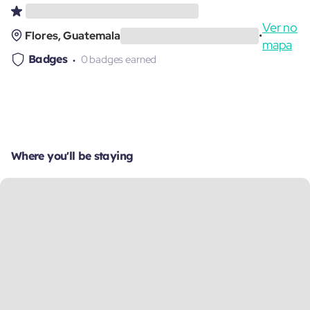
Ver no
Flores, Guatemala
•
mapa
Badges
0 badges earned
Where you'll be staying