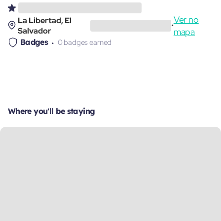
Ver no
La Libertad, El
•
Salvador
mapa
Badges
0 badges earned
Where you'll be staying