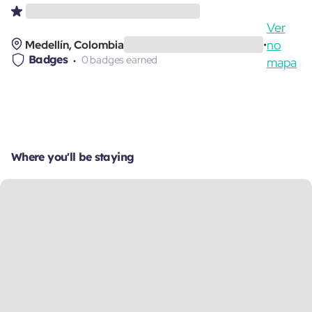
Ver
no
Medellín, Colombia
•
Badges
0 badges earned
mapa
Where you'll be staying