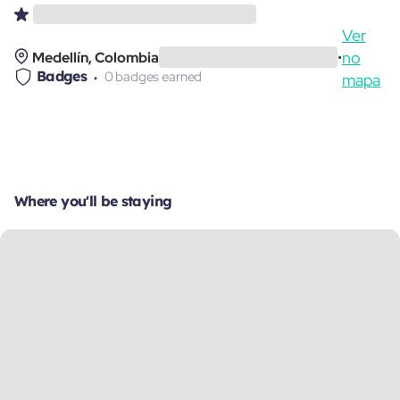
Ver
no
Medellín, Colombia
•
Badges
0 badges earned
mapa
Where you'll be staying