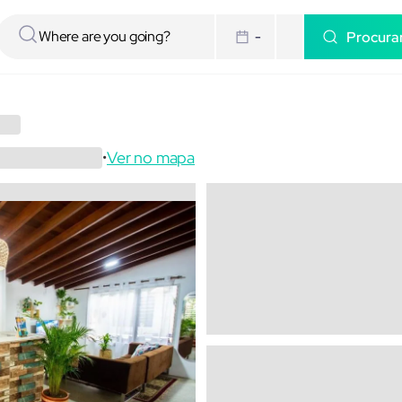
Procura
-
Ver no mapa
•