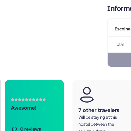
Inform
Escolha
Total
Awesome!
7 other travelers
Will be staying at this
hostel between the
0 reviews