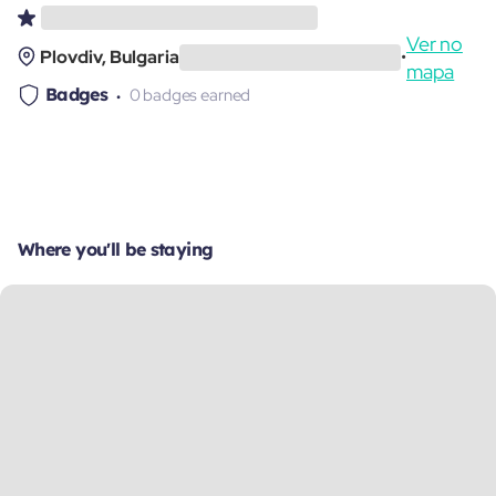
Ver no
Plovdiv, Bulgaria
•
mapa
Badges
0 badges earned
Where you'll be staying