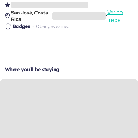
Ver no
San José, Costa
•
Rica
mapa
Badges
0 badges earned
Where you'll be staying