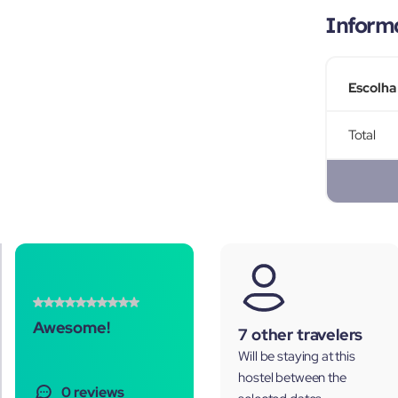
Inform
Escolha
Total
Awesome!
7 other travelers
Will be staying at this
hostel between the
0 reviews