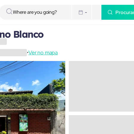
Procura
-
ino Blanco
Ver no mapa
•