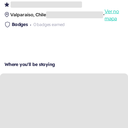
Ver no
Valparaíso, Chile
•
mapa
Badges
0 badges earned
Where you'll be staying