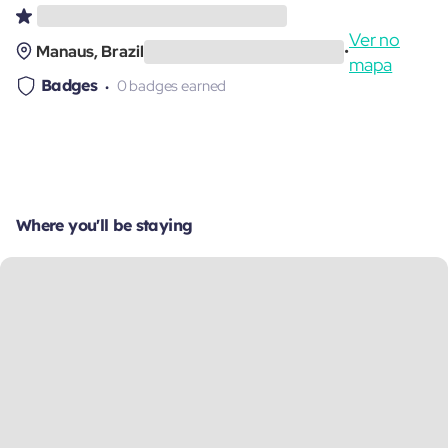
Ver no
Manaus, Brazil
•
mapa
Badges
0 badges earned
Where you'll be staying