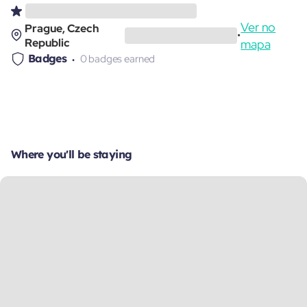
Ver no
Prague, Czech
•
Republic
mapa
Badges
0 badges earned
Where you'll be staying