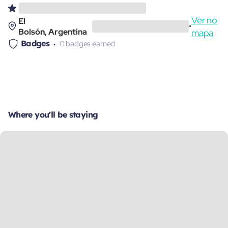
Ver no
El
•
Bolsón, Argentina
mapa
Badges
0 badges earned
Where you'll be staying