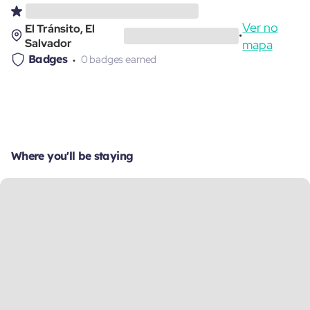
Ver no
El Tránsito, El
•
Salvador
mapa
Badges
0 badges earned
Where you'll be staying