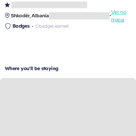
Ver no
Shkodër, Albania
•
mapa
Badges
0 badges earned
Where you'll be staying