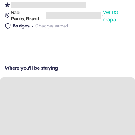
Ver no
São
•
Paulo, Brazil
mapa
Badges
0 badges earned
Where you'll be staying