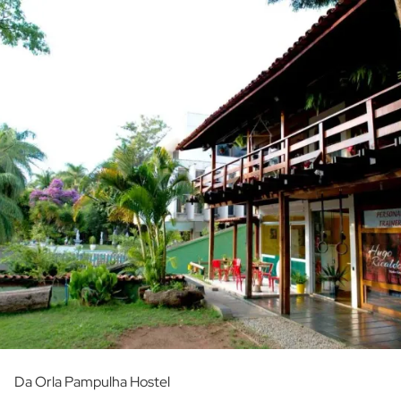
Da Orla Pampulha Hostel