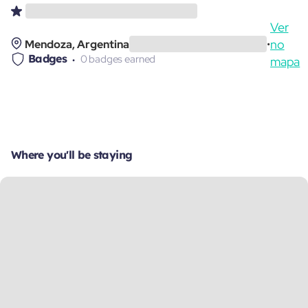
Ver
no
Mendoza, Argentina
•
Badges
0 badges earned
mapa
Where you'll be staying