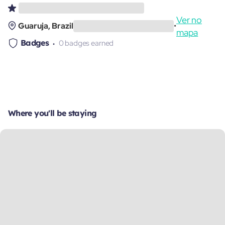
Ver no
Guaruja, Brazil
•
mapa
Badges
0 badges earned
Where you'll be staying