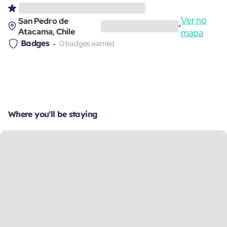
Ver no
San Pedro de
•
Atacama, Chile
mapa
Badges
0 badges earned
Where you'll be staying