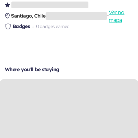
Ver no
Santiago, Chile
•
mapa
Badges
0 badges earned
Where you'll be staying