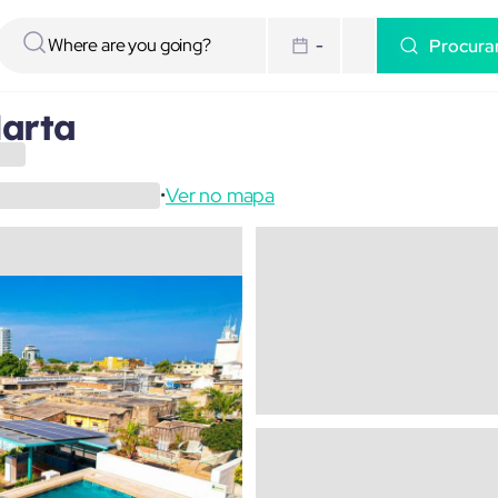
Procura
-
arta
Ver no mapa
•