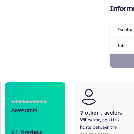
Inform
Escolha
Total
Awesome!
7 other travelers
Will be staying at this
hostel between the
0 reviews