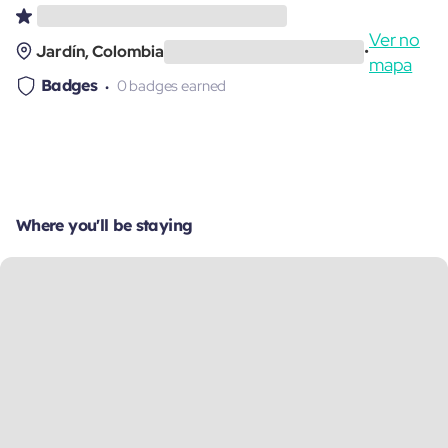
Ver no
Jardín, Colombia
•
mapa
Badges
0 badges earned
Where you'll be staying