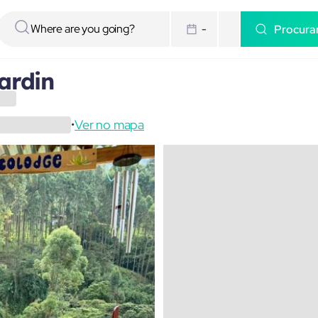
Procura
-
ardin
Ver no mapa
•