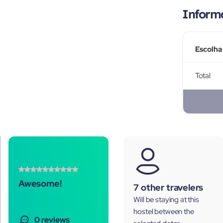
Inform
Escolha
Total
Awesome!
7 other travelers
Will be staying at this
hostel between the
0 reviews