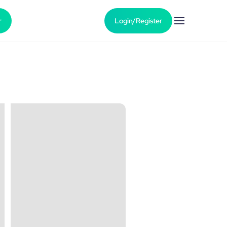
r
Login/Register