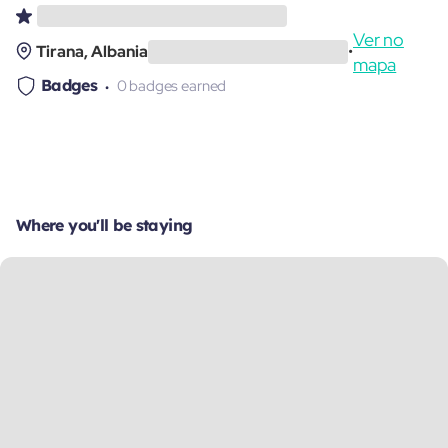
Ver no
Tirana, Albania
•
mapa
Badges
0 badges earned
Where you'll be staying