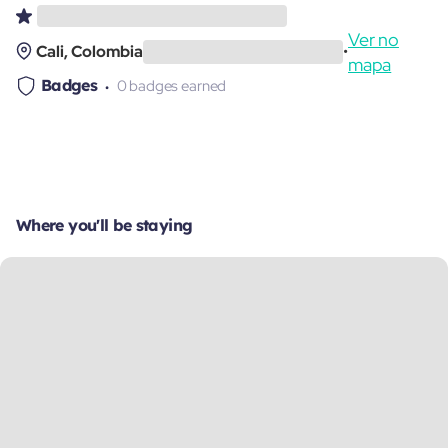
Ver no
Cali, Colombia
•
mapa
Badges
0 badges earned
Where you'll be staying