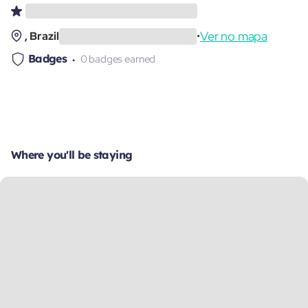
Ver no mapa
, Brazil
•
Badges
0 badges earned
Where you'll be staying