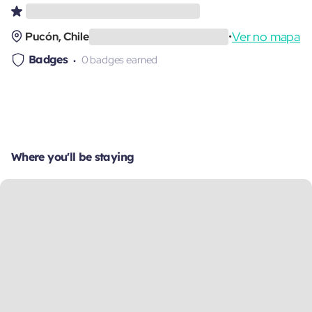
Ver no mapa
Pucón, Chile
•
Badges
0 badges earned
Where you'll be staying