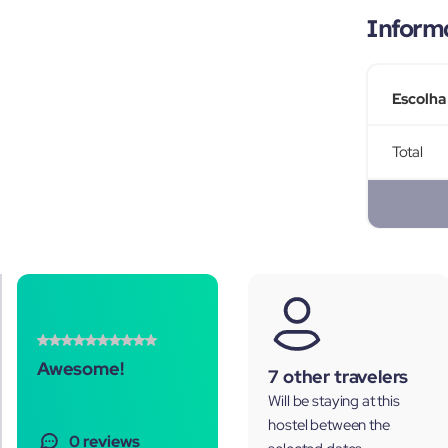
Inform
Escolha
Total
Awesome!
7 other travelers
Will be staying at this
hostel between the
0 reviews