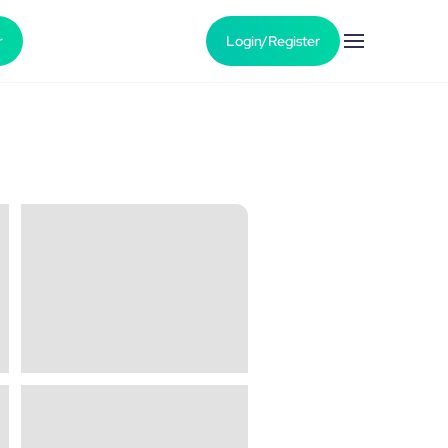
r
Login/Register