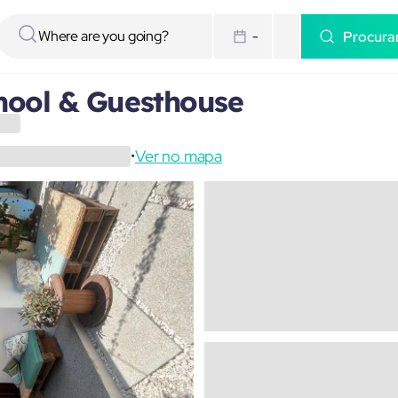
Procura
-
chool & Guesthouse
Ver no mapa
•