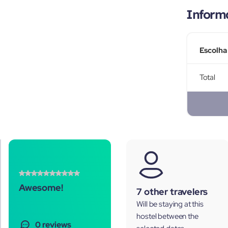
Inform
Escolha
Total
Awesome!
7 other travelers
Will be staying at this
hostel between the
0 reviews