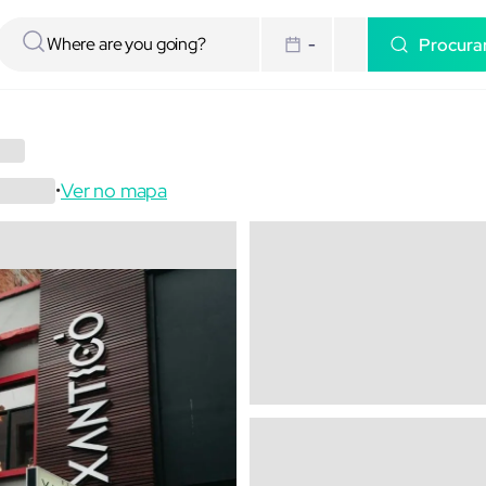
Procura
-
Ver no mapa
•