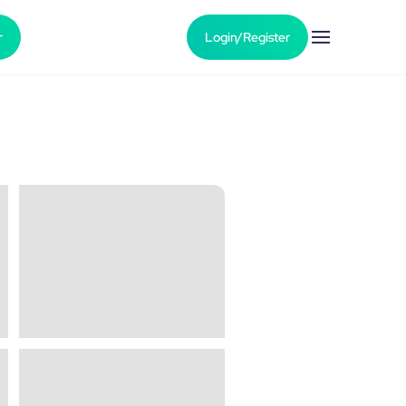
r
Login/Register