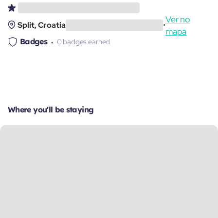
Ver no
Split, Croatia
•
mapa
Badges
0 badges earned
Where you'll be staying