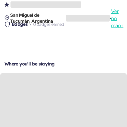
Ver
San Miguel de
no
•
Tucumán, Argentina
Badges
0 badges earned
mapa
Where you'll be staying