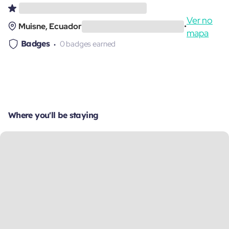
Ver no
Muisne, Ecuador
•
mapa
Badges
0 badges earned
Where you'll be staying