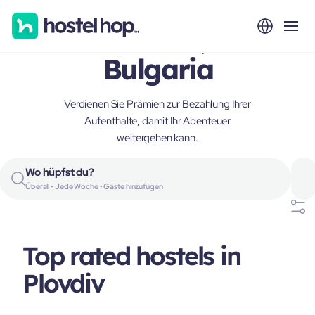
Plovdiv,
Bulgaria
Verdienen Sie Prämien zur Bezahlung Ihrer
Aufenthalte, damit Ihr Abenteuer
weitergehen kann.
Wo hüpfst du?
Überall • Jede Woche • Gäste hinzufügen
Top rated hostels in
Plovdiv